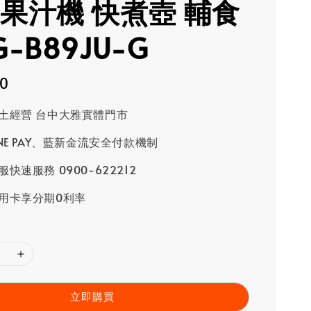
 果汁機 快煮壺 輔食
G-B89JU-G
80
土經營 台中大雅實體門市
INE PAY、藍新金流安全付款機制
快速服務 0900-622212
用卡享分期0利率
立即購買