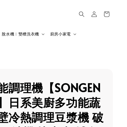
脫水機︱雙槽洗衣機
廚房小家電
能調理機【SONGEN
】日系美廚多功能蔬
壁冷熱調理豆漿機 破