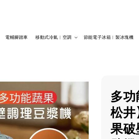
電輔腳踏車
移動式冷氣︱空調
節能電子冰箱︱製冰塊機
多功
松井
果破