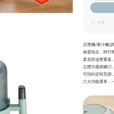
分享
豆漿機/果汁機/
無需泡豆，即打
柔音防溢雙重蓋
立體10葉精鋼刀
可預約定時烹調
六大功能選單，