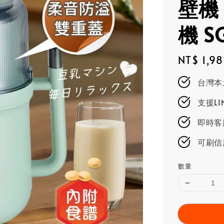
壁機
機 S
Regular
NT$ 1,9
price
台灣本
支援L
即時客服
可刷信
數量