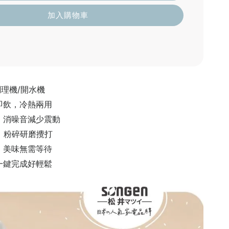
加入購物車
調理機/開水機
即飲，冷熱兩用
，消噪音減少震動
，粉碎研磨攪打
，美味無需等待
一鍵完成好輕鬆