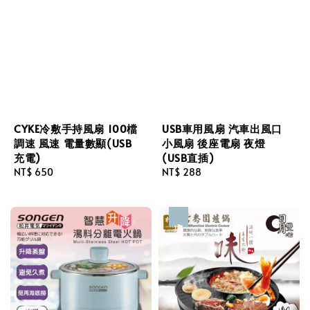
CYKE冷敷手持風扇 100檔
USB車用風扇 汽車出風口
調速 風速 電量數顯(USB
小風扇 後座電扇 夜燈
充電)
(USB直插)
Regular
NT$ 650
Regular
NT$ 288
price
price
優惠