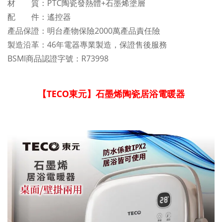
材 質：PTC陶瓷發熱體+石墨烯塗層
配 件：遙控器
產品保證：明台產物保險2000萬產品責任險
製造沿革：46年電器專業製造，保證售後服務
BSMI商品認證字號：R73998
【TECO東元】石墨烯陶瓷居浴電暖器