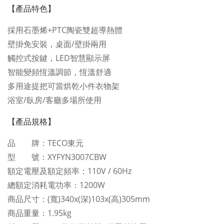
【產品特色】
採用石墨烯+PTC陶瓷雙超導熱體
壁掛免安裝，桌面/壁掛兩用
觸控式按鍵，LED智慧顯示屏
智能變頻恆溫調節，恆溫舒適
多用途提把可當烘乾小件衣物架
浴室/臥房/客廳多場所使用
【產品規格】
品 牌：TECO東元
型 號：XYFYN3007CBW
額定電壓及額定頻率：110V / 60Hz
總額定消耗電功率：1200W
商品尺寸：(寬)340x(深)103x(高)305mm
商品重量：1.95kg