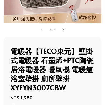
1
/
2
電暖器【TECO東元】壁掛
式電暖器 石墨烯+PTC陶瓷
居浴電暖器 暖氣機 電暖爐
浴室壁掛 廁所壁掛
XYFYN3007CBW
Regular
NT$ 1,980
price